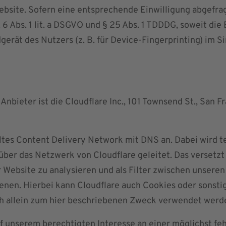
ebsite. Sofern eine entsprechende Einwilligung abgefrag
. 6 Abs. 1 lit. a DSGVO und § 25 Abs. 1 TDDDG, soweit di
gerät des Nutzers (z. B. für Device-Fingerprinting) im S
 Anbieter ist die Cloudflare Inc., 101 Townsend St., San 
iltes Content Delivery Network mit DNS an. Dabei wird 
ber das Netzwerk von Cloudflare geleitet. Das versetzt 
Website zu analysieren und als Filter zwischen unseren
ienen. Hierbei kann Cloudflare auch Cookies oder sonst
ch allein zum hier beschriebenen Zweck verwendet werd
f unserem berechtigten Interesse an einer möglichst feh